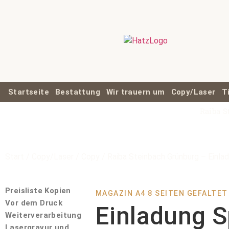
Startseite
Bestattung
Wir trauern um
Copy/Laser
T
Raiba S
Start
/
Copy/Laser
/
Copy
/ Raiba Steinbach Grünburg – Einla
Preisliste Kopien
MAGAZIN A4 8 SEITEN GEFALTE
Vor dem Druck
Einladung S
Weiterverarbeitung
Lasergravur und