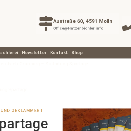
Austraße 60, 4591 Molln
Office@Hatzenbichler.info
ischlerei
Newsletter
Kontakt
Shop
teinbach Grünburg – Einladung Spartage
dung Spartage
T UND GEKLAMMERT
partage